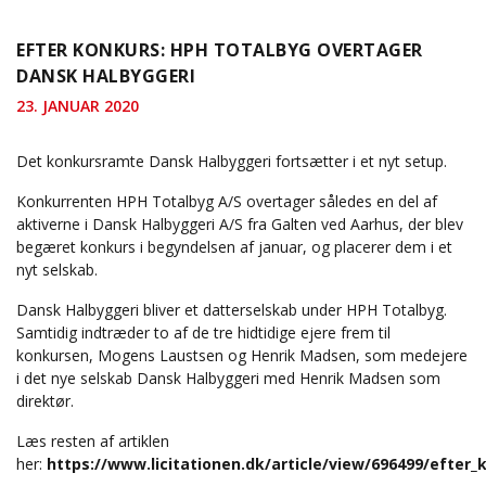
EFTER KONKURS: HPH TOTALBYG OVERTAGER
DANSK HALBYGGERI
23. JANUAR 2020
Det konkursramte Dansk Halbyggeri fortsætter i et nyt setup.
Konkurrenten HPH Totalbyg A/S overtager således en del af
aktiverne i Dansk Halbyggeri A/S fra Galten ved Aarhus, der blev
begæret konkurs i begyndelsen af januar, og placerer dem i et
nyt selskab.
Dansk Halbyggeri bliver et datterselskab under HPH Totalbyg.
Samtidig indtræder to af de tre hidtidige ejere frem til
konkursen, Mogens Laustsen og Henrik Madsen, som medejere
i det nye selskab Dansk Halbyggeri med Henrik Madsen som
direktør.
Læs resten af artiklen
her:
https://www.licitationen.dk/article/view/696499/efter