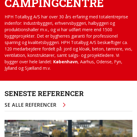
CAMPINGCENTRE
HPH Totalbyg A/S har over 30 års erfaring med totalentreprise
indenfor: Industribyggeri, erhvervsbyggeri, halbyggeri og
produktionshaller m.v., og vi har udført mere end 1500
byggeprojekter. Det er bygherres garanti for professionel
sparring og kvalitetsbyggeri. HPH Totalbyg A/S beskæftiger ca.
120 medarbejdere fordelt på: jord og kloak, beton, tømrere, vvs,
ventilation, konstruktører, samt salgs- og projektledere.
Vi
bygger over hele landet:
København
, Aarhus, Odense, Fyn,
Jylland og Sjælland m.v.
SENESTE REFERENCER
SE ALLE REFERENCER