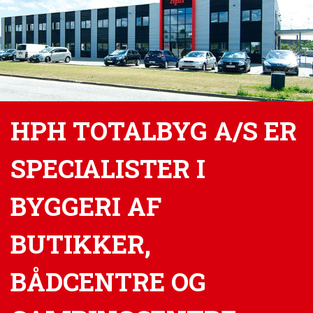
HPH TOTALBYG A/S ER
SPECIALISTER I
BYGGERI AF
BUTIKKER,
BÅDCENTRE OG