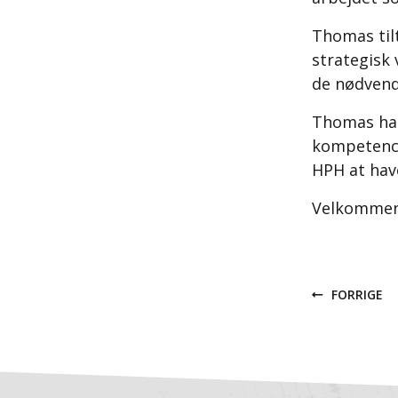
Thomas til
strategisk 
de nødvendi
Thomas har
kompetence
HPH at hav
Velkommen t
FORRIGE