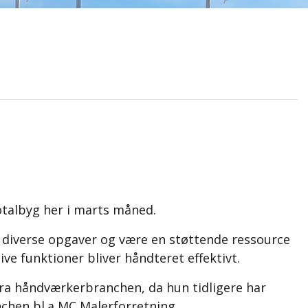
otalbyg her i marts måned.
ge diverse opgaver og være en støttende ressource
tive funktioner bliver håndteret effektivt.
 fra håndværkerbranchen, da hun tidligere har
chen bl.a MC Malerforretning.