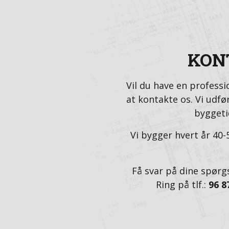
KONT
Vil du have en profess
at kontakte os. Vi udf
byggeti
Vi bygger hvert år 40-5
Få svar på dine spørgs
Ring på tlf.:
96 8