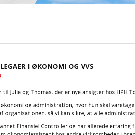
LEGAER I ØKONOMI OG VVS
4
til Julie og Thomas, der er nye ansigter hos HPH T
 i økonomi og administration, hvor hun skal vareta
af organisationen, så vi kan sikre, at alle administra
dannet Finansiel Controller og har allerede erfaring
om økonomiassistent hos andre virksomheder i bran