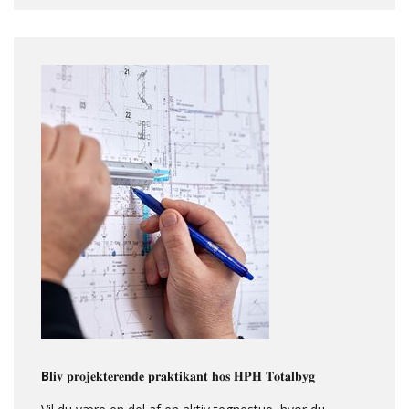
B
𝐥𝐢𝐯 𝐩𝐫𝐨𝐣𝐞𝐤𝐭𝐞𝐫𝐞𝐧𝐝𝐞 𝐩𝐫𝐚𝐤𝐭𝐢𝐤𝐚𝐧𝐭 𝐡𝐨𝐬 𝐇𝐏𝐇 𝐓𝐨𝐭𝐚𝐥𝐛𝐲𝐠