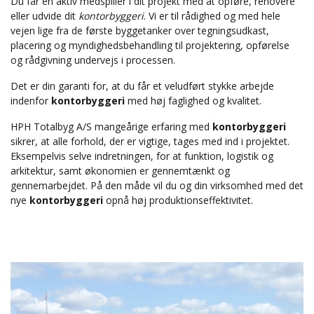
Du får en aktiv medspiller i dit projekt med at opføre, renovere
eller udvide dit
kontorbyggeri
. Vi er til rådighed og med hele
vejen lige fra de første byggetanker over tegningsudkast,
placering og myndighedsbehandling til projektering, opførelse
og rådgivning undervejs i processen.
Det er din garanti for, at du får et veludført stykke arbejde
indenfor
kontorbyggeri
med høj faglighed og kvalitet.
HPH Totalbyg A/S mangeårige erfaring med
kontorbyggeri
sikrer, at alle forhold, der er vigtige, tages med ind i projektet.
Eksempelvis selve indretningen, for at funktion, logistik og
arkitektur, samt økonomien er gennemtænkt og
gennemarbejdet. På den måde vil du og din virksomhed med det
nye
kontorbyggeri
opnå høj produktionseffektivitet.