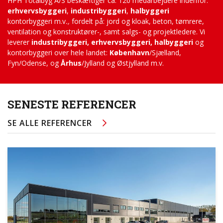
HPH Totalbyg A/S beskæftiger ca. 120 medarbejdere indenfor:
erhvervsbyggeri
,
industribyggeri
,
halbyggeri
kontorbyggeri m.v
.,
fordelt på: jord og kloak, beton, tømrere,
ventilation og konstruktører-, samt salgs- og projektledere. Vi
leverer
industribyggeri, erhvervsbyggeri, halbyggeri
og
kontorbyggeri over hele landet:
København
/Sjælland,
Fyn/Odense, og
Århus
/Jylland og Østjylland m.v.
SENESTE REFERENCER
SE ALLE REFERENCER