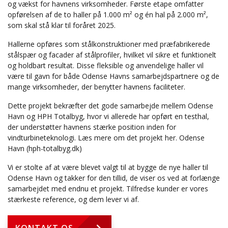
og vækst for havnens virksomheder. Første etape omfatter
opførelsen af de to haller på 1.000 m² og én hal på 2.000 m²,
som skal stå klar til foråret 2025.
Hallerne opføres som stålkonstruktioner med præfabrikerede
stålspær og facader af stålprofiler, hvilket vil sikre et funktionelt
og holdbart resultat. Disse fleksible og anvendelige haller vil
være til gavn for både Odense Havns samarbejdspartnere og de
mange virksomheder, der benytter havnens faciliteter.
Dette projekt bekræfter det gode samarbejde mellem Odense
Havn og HPH Totalbyg, hvor vi allerede har opført en testhal,
der understøtter havnens stærke position inden for
vindturbineteknologi. Læs mere om det projekt her.
Odense
Havn (hph-totalbyg.dk)
Vi er stolte af at være blevet valgt til at bygge de nye haller til
Odense Havn og takker for den tillid, de viser os ved at forlænge
samarbejdet med endnu et projekt. Tilfredse kunder er vores
stærkeste reference, og dem lever vi af.