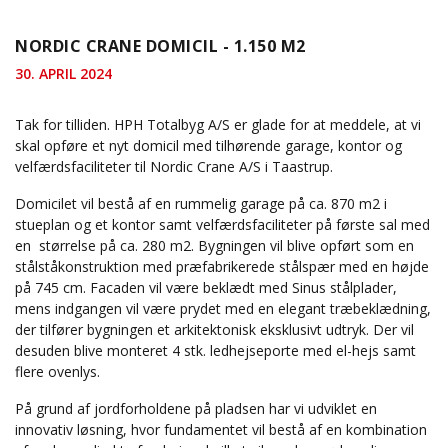
NORDIC CRANE DOMICIL - 1.150 M2
30. APRIL 2024
Tak for tilliden. HPH Totalbyg A/S er glade for at meddele, at vi
skal opføre et nyt domicil med tilhørende garage, kontor og
velfærdsfaciliteter til Nordic Crane A/S i Taastrup.
Domicilet vil bestå af en rummelig garage på ca. 870 m2 i
stueplan og et kontor samt velfærdsfaciliteter på første sal med
en størrelse på ca. 280 m2. Bygningen vil blive opført som en
stålståkonstruktion med præfabrikerede stålspær med en højde
på 745 cm. Facaden vil være beklædt med Sinus stålplader,
mens indgangen vil være prydet med en elegant træbeklædning,
der tilfører bygningen et arkitektonisk eksklusivt udtryk. Der vil
desuden blive monteret 4 stk. ledhejseporte med el-hejs samt
flere ovenlys.
På grund af jordforholdene på pladsen har vi udviklet en
innovativ løsning, hvor fundamentet vil bestå af en kombination